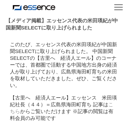
サービス紹介
【メディア掲載】エッセンス代表の米田瑛紀が中
国新聞SELECTに取り上げられました
ニュース＆トピックス
このたび、エッセンス代表の米田瑛紀が中国新
聞SELECTに取り上げられました。 中国新聞
会社紹介
SELECTの【古里へ 経済人エール】のコーナ
ーでは、首都圏で活動する中国地方出身の経済
人が取り上げており、広島県海田町育ちの米田
導入事例
を取材していただきました。ぜひ、ご覧くださ
い。
採用情報
【古里へ 経済人エール】エッセンス 米田瑛
紀社長（４４）＝広島県海田町育ち 記事は
こ
セミナー＆コラム
ちら
からご覧いただけます ※記事の閲覧は有
料会員のみ可能です