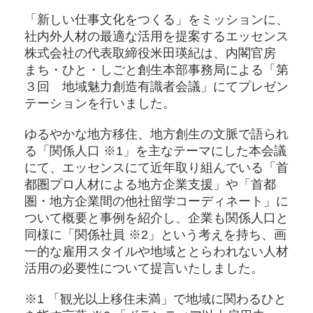
「新しい仕事文化をつくる」をミッションに、
社内外人材の最適な活用を提案するエッセンス
株式会社の代表取締役米田瑛紀は、内閣官房
まち・ひと・しごと創生本部事務局による「第
３回 地域魅力創造有識者会議」にてプレゼン
テーションを行いました。
ゆるやかな地方移住、地方創生の文脈で語られ
る「関係人口 ※1」を主なテーマにした本会議
にて、エッセンスにて近年取り組んでいる「首
都圏プロ人材による地方企業支援」や「首都
圏・地方企業間の他社留学コーディネート」に
ついて概要と事例を紹介し、企業も関係人口と
同様に「関係社員 ※2」という考えを持ち、画
一的な雇用スタイルや地域ととらわれない人材
活用の必要性について提言いたしました。
※1 「観光以上移住未満」で地域に関わるひと