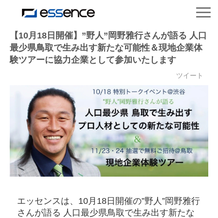
サービス紹介
【10月18日開催】”野人”岡野雅行さんが語る 人口
最少県鳥取で生み出す新たな可能性＆現地企業体
験ツアーに協力企業として参加いたします
ニュース＆トピックス
ツイート
会社紹介
導入事例
採用情報
セミナー＆コラム
エッセンスは、10月18日開催の”野人”岡野雅行
さんが語る 人口最少県鳥取で生み出す新たな