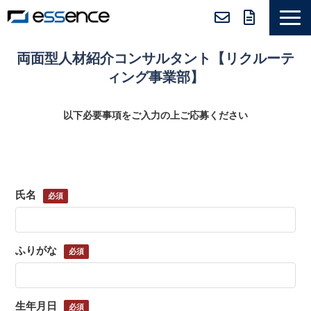
サービス紹介
両面型人材紹介コンサルタント【リクルーテ
ニュース＆トピックス
ィング事業部】
会社紹介
以下必要事項をご入力の上ご応募ください
導入事例
採用情報
セミナー＆コラム
氏名
ふりがな
生年月日