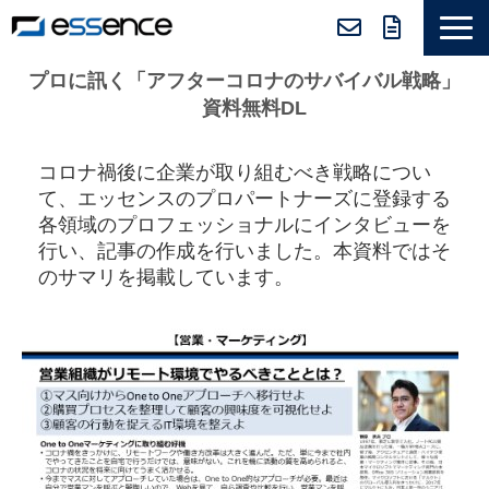
サービス紹介
プロに訊く「アフターコロナのサバイバル戦略」
　資料無料DL
ニュース＆トピックス
会社紹介
コロナ禍後に企業が取り組むべき戦略につい
て、エッセンスのプロパートナーズに登録する
導入事例
各領域のプロフェッショナルにインタビューを
採用情報
行い、記事の作成を行いました。本資料ではそ
のサマリを掲載しています。
セミナー＆コラム