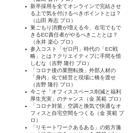
新卒採用を全てオンラインで完結させ
る上で気を付けるべきポイントとは？
（山田 寿志 プロ）
巣ごもり消費が増える今、在宅でもで
きるEC責任者がやるべきこととは？
（永井 楽心 プロ）
参入コスト「ゼロ円」時代の「EC戦
略」とは？クリエイティブに手間を惜
しむな（吉野 隆行 プロ）
「コロナ後の業態転換」外部人材の
「身内」化で経営と現場に橋を渡せ
（吉野 隆行 プロ）
今こそ「オフィススペース削減と福利
厚生充実」のチャンス（金 英範 プロ）
「コロナ対策」空調と換気で快適なオ
フィスと自宅空間をつくる（金 英範 プ
ロ）
「リモートワークあるある」の処方箋