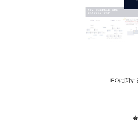
IPOに関
会