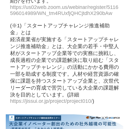
紹介を行います。
https://us02web.zoom.us/webinar/register/5116
596014989/WN_tm4RUxfjQHCjtdhX290bAw
(※1)「スタートアップチャレンジ推進補助
金」とは
経済産業省が実施する「スタートアップチャレ
ンジ推進補助金」とは、大企業の若手・中堅人
材がスタートアップ企業等での実務に挑戦し、
成長過程の企業での課題解決に取り組む「スタ
ートアップチャレンジ」の活動にかかる費用の
一部を助成する制度です。人材や経営資源の確
保に課題を持つスタートアップ企業と、次世代
リーダーの育成で苦労している大企業の課題解
決を目的としています。(詳細
https://jissui.or.jp/project/project010/
)