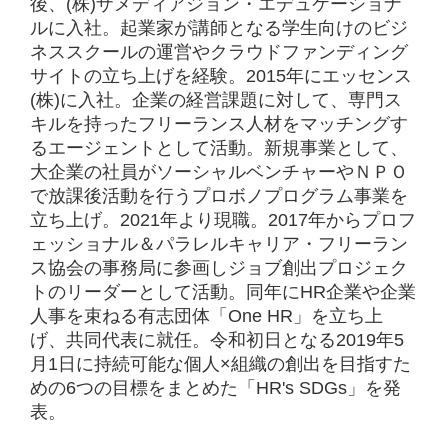
後、(株)ザメディアジョン・エデュケーショナ
ルに入社。起業家が講師となる学生向けのビジ
ネススクールの運営やクラウドファンディング
サイトの立ち上げを経験。2015年にエッセンス
(株)に入社。企業の経営課題に対して、専門ス
キルを持ったフリーランス人材をマッチングす
るエージェントとして活動。新規事業として、
大企業の社員がソーシャルベンチャーやＮＰＯ
で放課後活動を行うプロボノプログラム事業を
立ち上げ。2021年より現職。2017年からプロフ
ェッショナル＆パラレルキャリア・フリーラン
ス協会の事務局に参画しジョブ創出プロジェク
トのリーダーとして活動。同年にHR企業や企業
人事を束ねる有志団体「One HR」を立ち上
げ、共同代表に就任。令和初日となる2019年5
月1日に持続可能な個人×組織の創出を目指すた
めの6つの目標をまとめた「HR's SDGs」を発
表。