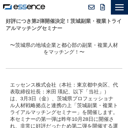
サービス紹介
好評につき第2弾開催決定！茨城副業・複業トライ
アルマッチングセミナー
ニュース＆トピックス
会社紹介
〜茨城県の地域企業と都心部の副業・複業人材
をマッチング！〜
導入事例
採用情報
セミナー＆コラム
エッセンス株式会社（本社：東京都中央区、代
表取締役社長：⽶⽥ 瑛紀、以下「当社」）
は、3月3日（金）、茨城県プロフェッショナ
ル人材戦略拠点と連携の上「茨城副業・複業ト
ライアルマッチングセミナー」を開催します。
本セミナーの第一弾は昨年10月28日に開催さ
れ、非常に好評だったため第二弾を開催する運