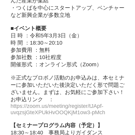
んだ産業が集結
・つくばを中心にスタートアップ、ベンチャー
など新興企業が多数立地
■イベント概要
日 時 ：令和5年3月3日（金）
時 間 ：18:30～20:10
参加費用 ：無料
参加社数 ：10社程度
開催形式 ：オンライン形式（Zoom）
※正式なプロボノ活動のお申込みは、本セミナ
ーに参加いただいた後決定いただく形で問題ご
ざいません。まずは、お気軽にご参加下さい！
お申込リンク ：
https://zoom.us/meeting/register/tJApf-
uvqzsjGteXPUkHvOOQKjM1ow3-pMch
【セミナープログラム内容（予定）】
18:30～18:40 事務局よりガイダンス