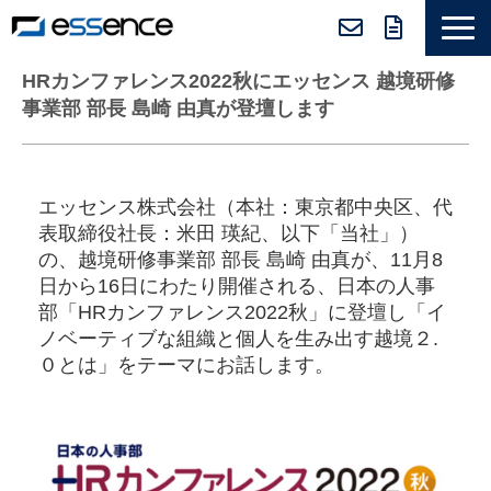
サービス紹介
HRカンファレンス2022秋にエッセンス 越境研修
事業部 部長 島崎 由真が登壇します
ニュース＆トピックス
会社紹介
導入事例
エッセンス株式会社（本社：東京都中央区、代
表取締役社長：⽶⽥ 瑛紀​​、以下「当社」）
採用情報
の、越境研修事業部 部長 島崎 由真が、11月8
日から16日にわたり開催される、日本の人事
セミナー＆コラム
部「HRカンファレンス2022秋」に登壇し「イ
ノベーティブな組織と個人を生み出す越境２.
０とは」をテーマにお話します。