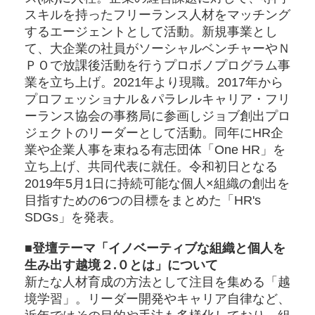
スキルを持ったフリーランス人材をマッチング
するエージェントとして活動。新規事業とし
て、大企業の社員がソーシャルベンチャーやＮ
ＰＯで放課後活動を行うプロボノプログラム事
業を立ち上げ。2021年より現職。2017年から
プロフェッショナル＆パラレルキャリア・フリ
ーランス協会の事務局に参画しジョブ創出プロ
ジェクトのリーダーとして活動。同年にHR企
業や企業人事を束ねる有志団体「One HR」を
立ち上げ、共同代表に就任。令和初日となる
2019年5月1日に持続可能な個人×組織の創出を
目指すための6つの目標をまとめた「HR's
SDGs」を発表。
■登壇テーマ「イノベーティブな組織と個人を
生み出す越境２.０とは」について
新たな人材育成の方法として注目を集める「越
境学習」。リーダー開発やキャリア自律など、