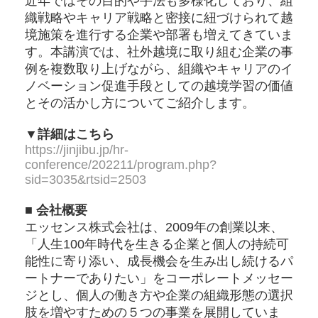
近年ではその目的や手法も多様化しており、組
織戦略やキャリア戦略と密接に紐づけられて越
境施策を進行する企業や部署も増えてきていま
す。本講演では、社外越境に取り組む企業の事
例を複数取り上げながら、組織やキャリアのイ
ノベーション促進手段としての越境学習の価値
とその活かし方についてご紹介します。
▼詳細はこちら
https://jinjibu.jp/hr-
conference/202211/program.php?
sid=3035&rtsid=2503
■ 会社概要
エッセンス株式会社は、2009年の創業以来、
「人生100年時代を生きる企業と個人の持続可
能性に寄り添い、成長機会を生み出し続けるパ
ートナーでありたい」をコーポレートメッセー
ジとし、個人の働き方や企業の組織形態の選択
肢を増やすための５つの事業を展開していま