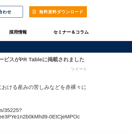
合わせ
無料資料ダウンロード
採用情報
セミナー＆コラム
ービスがPR Tableに掲載されました
ツイート
推進における産みの苦しみなどを赤裸々に
es/35225?
ee3PYe1n2b0kMhd9-0EtCjeMPOc