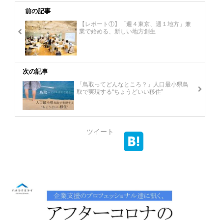
前の記事
【レポート①】「週４東京、週１地方」兼
業で始める、新しい地方創生
次の記事
「鳥取ってどんなところ？」人口最小県鳥
取で実現する“ちょうどいい移住”
ツイート