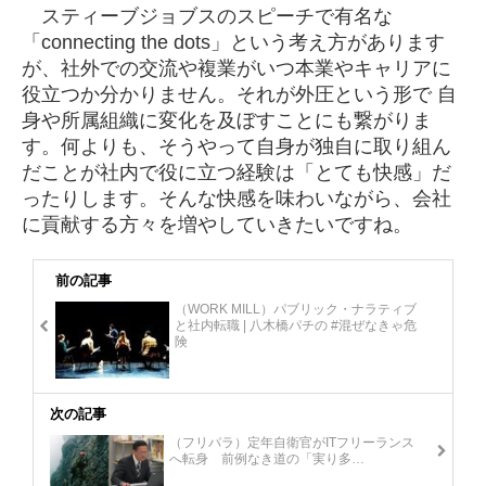
スティーブジョブスのスピーチで有名な
「connecting the dots」という考え方があります
が、社外での交流や複業がいつ本業やキャリアに
役立つか分かりません。それが外圧という形で 自
身や所属組織に変化を及ぼすことにも繋がりま
す。何よりも、そうやって自身が独自に取り組ん
だことが社内で役に立つ経験は「とても快感」だ
ったりします。そんな快感を味わいながら、会社
に貢献する方々を増やしていきたいですね。
前の記事
（WORK MILL）パブリック・ナラティブ
と社内転職 | 八木橋パチの #混ぜなきゃ危
険
次の記事
（フリパラ）定年自衛官がITフリーランス
へ転身 前例なき道の「実り多…